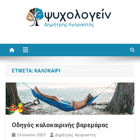
Μεταπηδήστε
στο
περιεχόμενο
Ψυχολογείν
Δημήτρης Αγοραστός
ΕΤΙΚΈΤΑ:
ΚΑΛΟΚΑΊΡΙ
Οδηγός καλοκαιρινής βαρεμάρας
23 Ιουνίου 2025
Δημήτρης Αγοραστός