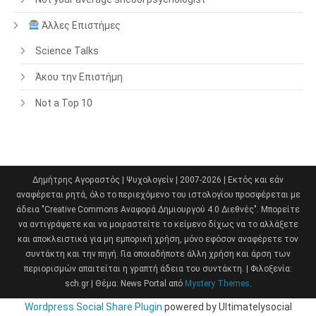
Άλλες Επιστήμες
Science Talks
Άκου την Επιστήμη
Not a Top 10
Δημήτρης Αγοραστός | Ψυχολογείν | 2007-2026 | Εκτός και εάν
αναφέρεται ρητά, όλο το περιεχόμενο του ιστολογίου προσφέρεται με
άδεια "Creative Commons Αναφορά Δημιουργού 4.0 Διεθνές". Μπορείτε
να αντιγράψετε και να μοιραστείτε το κείμενο δίχως να το αλλάξετε
και αποκλειστικά για μη εμπορική χρήση, μόνο εφόσον αναφέρετε τον
συντάκτη και την πηγή. Για οποιαδήποτε άλλη χρήση και άρση των
περιορισμών απαιτείται η γραπτή άδεια του συντάκτη. | Φιλοξενία:
sch.gr
|
Θέμα: News Portal από
Mystery Themes
.
Wordpress Social Share Plugin
powered by Ultimatelysocial