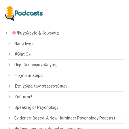
Ψυχολογία & Κοινωνία
Narratives
#GiatiOxi
Περι Νευροψυχολογίας
Ψυχή και Σώμα
Στη χώρα των στερεοτύπων
Ζούμε ρε!
Speaking of Psychology
Evidence-Based: A New Harbinger Psychology Podcast
Not your average shcool psychologist