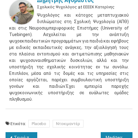
Δημήτρης Αγοραστός
Σχολικός Ψυχολόγος
at
ΕΕΕΕΚ Κατερίνης
Ψυχολόγος και κάτοχος μεταπτυχιακού
διπλώματος στη Σχολική Ψυχολογία (ΑΠΘ)
και στις Νευροσυμπεριφορικές Επιστήμες (University of
Tuebingen). Ασχολείται με την ανάπτυξη
ψυχοεκπαιδευτικών προγραμμάτων για παιδιά και εφήβους
με ειδικές εκπαιδευτικές ανάγκες, την αξιολόγησή τους
στα πλαίσια εντοπισμού και αντιμετώπισης μαθησιακών
και ψυχοσυναισθηματικών δυσκολιών, αλλά και την
υποστήριξη της σχολικής κοινότητας εν τω συνόλω.
Επιπλέον, μέσα από τις δομές και τις υπηρεσίες στις
οποίες εργάζεται, παρέχει συμβουλευτική υποστήριξη
γονέων και παιδιών.Έχει εμπειρία παροχής
ψυχοκοινωνικής υποστήριξης σε ευάλωτες ομάδες
πληθυσμού.
Ετικέτα:
Placebo
Ντοκιμαντέρ
Πλοήγηση
Σειρά πανεπιστημιακών διαλέξεων: Εισαγωγή στην Ψυχολογία
Mediterranean Colllege: Προγράμματα Συμβουλευτικής Ψυχολογίας και Λογοθεραπείας